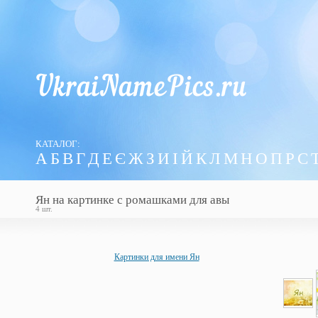
КАТАЛОГ:
А
Б
В
Г
Д
Е
Є
Ж
З
И
І
Й
К
Л
М
Н
О
П
Р
С
Ян на картинке с ромашками для авы
4 шт.
Картинки для имени Ян