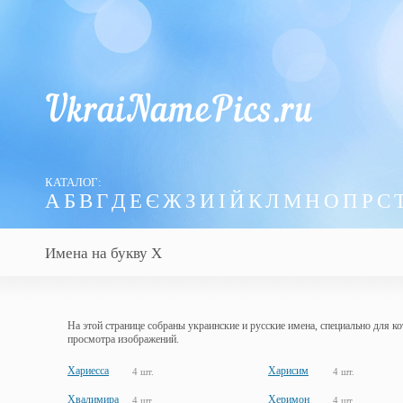
КАТАЛОГ:
А
Б
В
Г
Д
Е
Є
Ж
З
И
І
Й
К
Л
М
Н
О
П
Р
С
Имена на букву Х
На этой странице собраны украинские и русские имена, специально для к
просмотра изображений.
Хариесса
Харисим
4 шт.
4 шт.
Хвалимира
Херимон
4 шт.
4 шт.