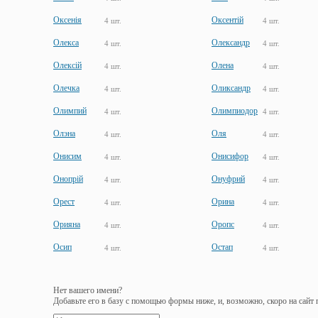
Оксенія
Оксентій
4 шт.
4 шт.
Олекса
Олександр
4 шт.
4 шт.
Олексій
Олена
4 шт.
4 шт.
Олечка
Оликсандр
4 шт.
4 шт.
Олимпий
Олимпиодор
4 шт.
4 шт.
Олэна
Оля
4 шт.
4 шт.
Онисим
Онисифор
4 шт.
4 шт.
Онопрій
Онуфрий
4 шт.
4 шт.
Орест
Орина
4 шт.
4 шт.
Орияна
Оропс
4 шт.
4 шт.
Осип
Остап
4 шт.
4 шт.
Нет вашего имени?
Добавьте его в базу с помощью формы ниже, и, возможно, скоро на сайт