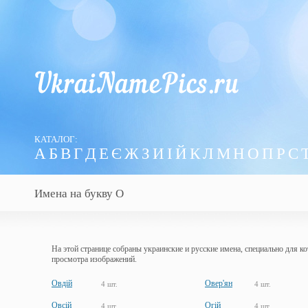
КАТАЛОГ:
А
Б
В
Г
Д
Е
Є
Ж
З
И
І
Й
К
Л
М
Н
О
П
Р
С
Имена на букву О
На этой странице собраны украинские и русские имена, специально для к
просмотра изображений.
Овдій
Овер'ян
4 шт.
4 шт.
Овсій
Огій
4 шт.
4 шт.