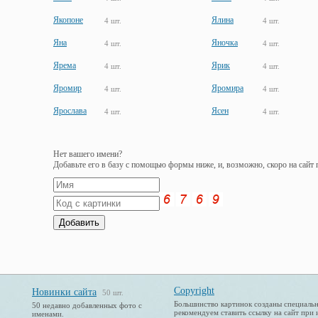
Якопоне
Ялина
4 шт.
4 шт.
Яна
Яночка
4 шт.
4 шт.
Ярема
Ярик
4 шт.
4 шт.
Яромир
Яромира
4 шт.
4 шт.
Ярослава
Ясен
4 шт.
4 шт.
Нет вашего имени?
Добавьте его в базу с помощью формы ниже, и, возможно, скоро на сайт
Copyright
Новинки сайта
50 шт.
Большинство картинок созданы специальн
50 недавно добавленных фото с
рекомендуем ставить ссылку на сайт при 
именами.