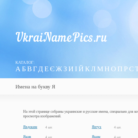
КАТАЛОГ:
А
Б
В
Г
Д
Е
Є
Ж
З
И
І
Й
К
Л
М
Н
О
П
Р
С
Имена на букву Я
На этой странице собраны украинские и русские имена, специально для к
просмотра изображений.
Явдоким
Явтух
4 шт.
4 шт.
Якив
Яким
4 шт.
4 шт.