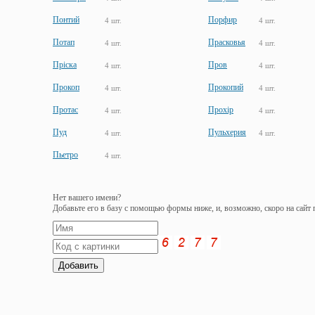
Понтий
Порфир
4 шт.
4 шт.
Потап
Прасковья
4 шт.
4 шт.
Пріска
Пров
4 шт.
4 шт.
Прокоп
Прокопий
4 шт.
4 шт.
Протас
Прохір
4 шт.
4 шт.
Пуд
Пульхерия
4 шт.
4 шт.
Пьетро
4 шт.
Нет вашего имени?
Добавьте его в базу с помощью формы ниже, и, возможно, скоро на сайт