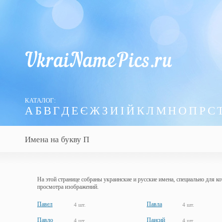
КАТАЛОГ:
А
Б
В
Г
Д
Е
Є
Ж
З
И
І
Й
К
Л
М
Н
О
П
Р
С
Имена на букву П
На этой странице собраны украинские и русские имена, специально для к
просмотра изображений.
Павел
Павла
4 шт.
4 шт.
Павло
Паисий
4 шт.
4 шт.