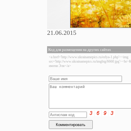
21.06.2015
Код для размещения на других сайтах
<a href='http://www.ukrainamepics.ru/eelya-1.php'><img
src='http://www.ukrainamepics.ru/imgbig/6660.jpg'><br>
имени Эля</a>