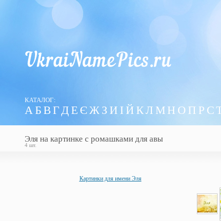
КАТАЛОГ:
А
Б
В
Г
Д
Е
Є
Ж
З
И
І
Й
К
Л
М
Н
О
П
Р
С
Эля на картинке с ромашками для авы
4 шт.
Картинки для имени Эля