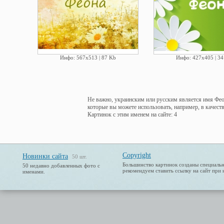
Инфо: 567х513 | 87 Kb
Инфо: 427х405 | 34
Не важно, украинским или русским является имя Феон
которые вы можете использовать, например, в качеств
Картинок с этим именем на сайте: 4
Copyright
Новинки сайта
50 шт.
Большинство картинок созданы специальн
50 недавно добавленных фото с
рекомендуем ставить ссылку на сайт при 
именами.