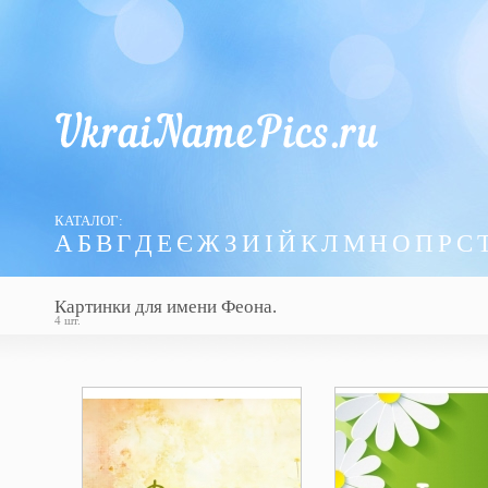
КАТАЛОГ:
А
Б
В
Г
Д
Е
Є
Ж
З
И
І
Й
К
Л
М
Н
О
П
Р
С
Картинки для имени Феона.
4 шт.